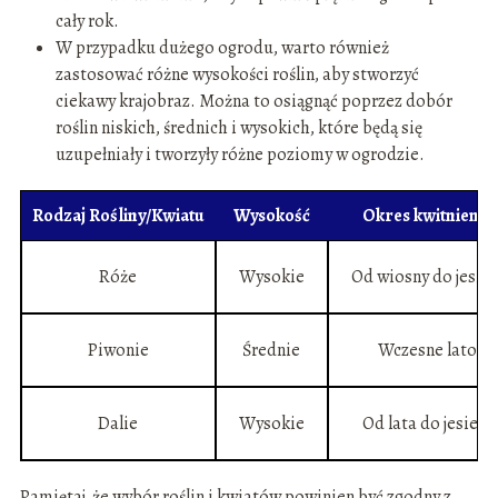
cały rok.
W przypadku dużego ogrodu, warto również
zastosować różne wysokości roślin, aby stworzyć
ciekawy krajobraz. Można to osiągnąć poprzez dobór
roślin niskich, średnich i wysokich, które będą się
uzupełniały i tworzyły różne poziomy w ogrodzie.
Rodzaj Rośliny/Kwiatu
Wysokość
Okres kwitnienia
Róże
Wysokie
Od wiosny do jesien
Piwonie
Średnie
Wczesne lato
Dalie
Wysokie
Od lata do jesieni
Pamiętaj, że wybór roślin i kwiatów powinien być zgodny z