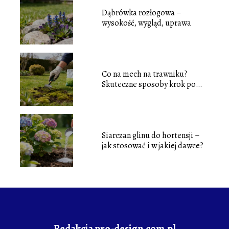
Dąbrówka rozłogowa –
wysokość, wygląd, uprawa
Co na mech na trawniku?
Skuteczne sposoby krok po
kroku
Siarczan glinu do hortensji –
jak stosować i w jakiej dawce?
Redakcja pro-design.com.pl