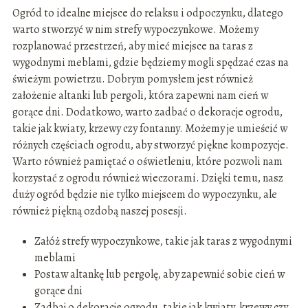
Ogród to idealne miejsce do relaksu i odpoczynku, dlatego
warto stworzyć w nim strefy wypoczynkowe. Możemy
rozplanować przestrzeń, aby mieć miejsce na taras z
wygodnymi meblami, gdzie będziemy mogli spędzać czas na
świeżym powietrzu. Dobrym pomysłem jest również
założenie altanki lub pergoli, która zapewni nam cień w
gorące dni. Dodatkowo, warto zadbać o dekoracje ogrodu,
takie jak kwiaty, krzewy czy fontanny. Możemy je umieścić w
różnych częściach ogrodu, aby stworzyć piękne kompozycje.
Warto również pamiętać o oświetleniu, które pozwoli nam
korzystać z ogrodu również wieczorami. Dzięki temu, nasz
duży ogród będzie nie tylko miejscem do wypoczynku, ale
również piękną ozdobą naszej posesji.
Załóż strefy wypoczynkowe, takie jak taras z wygodnymi
meblami
Postaw altankę lub pergolę, aby zapewnić sobie cień w
gorące dni
Zadbaj o dekoracje ogrodu, takie jak kwiaty, krzewy czy