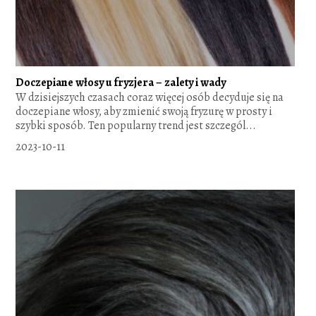
Doczepiane włosy u fryzjera – zalety i wady
W dzisiejszych czasach coraz więcej osób decyduje się na
doczepiane włosy, aby zmienić swoją fryzurę w prosty i
szybki sposób. Ten popularny trend jest szczegól...
2023-10-11