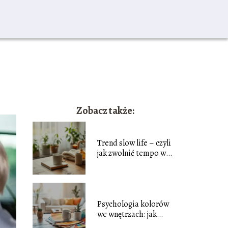
Zobacz także:
Trend slow life – czyli
jak zwolnić tempo w
codziennym biegu?
Psychologia kolorów
we wnętrzach: jak
barwy wpływają na