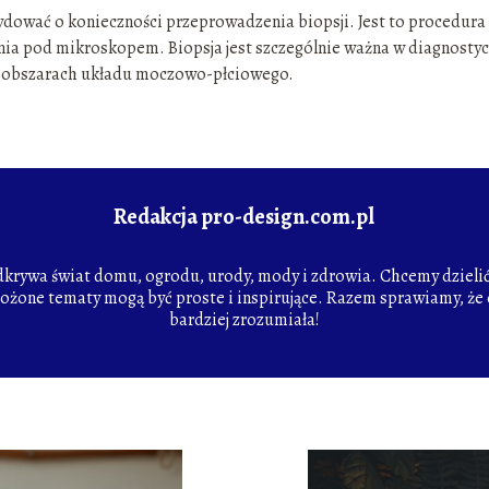
dować o konieczności przeprowadzenia biopsji. Jest to procedura
nia pod mikroskopem. Biopsja jest szczególnie ważna w diagnosty
 obszarach układu moczowo-płciowego.
Redakcja pro-design.com.pl
odkrywa świat domu, ogrodu, urody, mody i zdrowia. Chcemy dzielić 
łożone tematy mogą być proste i inspirujące. Razem sprawiamy, że c
bardziej zrozumiała!