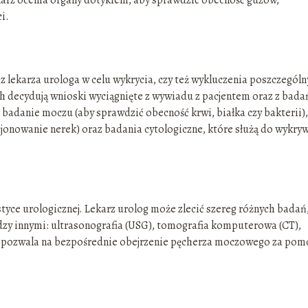
i.
z lekarza urologa w celu wykrycia, czy też wykluczenia poszczegól
h decydują wnioski wyciągnięte z wywiadu z pacjentem oraz z bada
badanie moczu (aby sprawdzić obecność krwi, białka czy bakterii),
cjonowanie nerek) oraz badania cytologiczne, które służą do wykry
yce urologicznej. Lekarz urolog może zlecić szereg różnych badań
dzy innymi: ultrasonografia (USG), tomografia komputerowa (CT),
ra pozwala na bezpośrednie obejrzenie pęcherza moczowego za pom