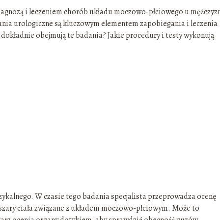
 diagnozą i leczeniem chorób układu moczowo-płciowego u mężczyz
nia urologiczne są kluczowym elementem zapobiegania i leczenia
 dokładnie obejmują te badania? Jakie procedury i testy wykonują
zykalnego. W czasie tego badania specjalista przeprowadza ocenę
bszary ciała związane z układem moczowo-płciowym. Może to
arz ocenia organy dotykiem, aby sprawdzić obecność guzów,