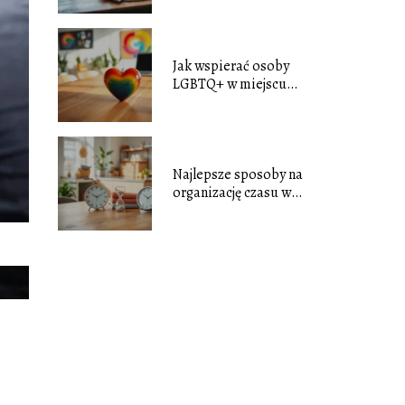
nastrój?
Jak wspierać osoby
LGBTQ+ w miejscu
pracy i środowisku
lokalnym?
Najlepsze sposoby na
organizację czasu w
dużym gospodarstwie
domowym