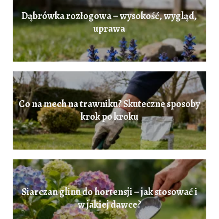
Dąbrówka rozłogowa – wysokość, wygląd,
uprawa
Co na mech na trawniku? Skuteczne sposoby
krok po kroku
Siarczan glinu do hortensji – jak stosować i
w jakiej dawce?