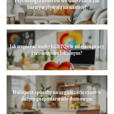
Psychologia kolorów we wnętrzach: jak
barwy wpływają na nastrój?
Jak wspierać osoby LGBTQ+ w miejscu pracy
i środowisku lokalnym?
Najlepsze sposoby na organizację czasu w
dużym gospodarstwie domowym