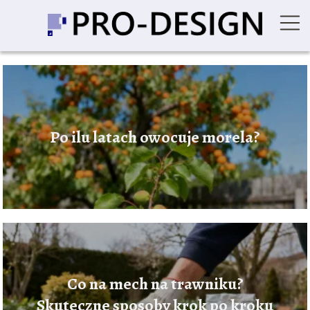
Po ilu latach owocuje morela?
Co na mech na trawniku?
Skuteczne sposoby krok po kroku