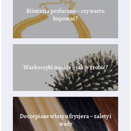
Biżuteria pozłacana – czy warto
kupować?
Warkoczyki męskie – jak je zrobić?
Doczepiane włosy u fryzjera – zalety i
wady