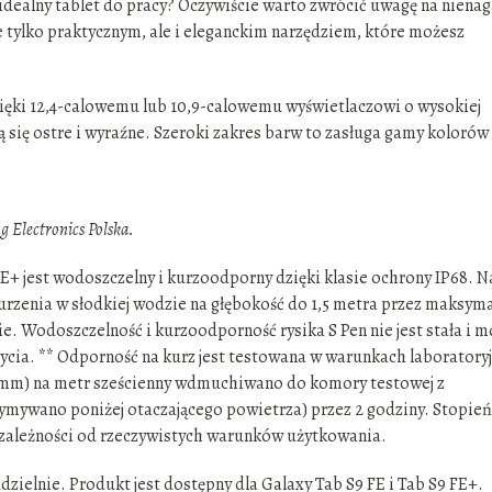
 idealny tablet do pracy? Oczywiście warto zwrócić uwagę na niena
ie tylko praktycznym, ale i eleganckim narzędziem, które możesz
zięki 12,4-calowemu lub 10,9-calowemu wyświetlaczowi o wysokiej
ą się ostre i wyraźne. Szeroki zakres barw to zasługa gamy kolorów
 Electronics Polska.
 FE+ jest wodoszczelny i kurzoodporny dzięki klasie ochrony IP68. N
rzenia w słodkiej wodzie na głębokość do 1,5 metra przez maksyma
ie. Wodoszczelność i kurzoodporność rysika S Pen nie jest stała i m
cia. ** Odporność na kurz jest testowana w warunkach laboratory
,05 mm) na metr sześcienny wdmuchiwano do komory testowej z
ymywano poniżej otaczającego powietrza) przez 2 godziny. Stopień
 zależności od rzeczywistych warunków użytkowania.
elnie. Produkt jest dostępny dla Galaxy Tab S9 FE i Tab S9 FE+.