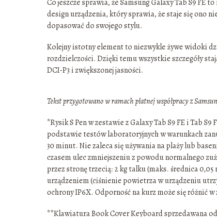
Co jeszcze sprawia, że Samsung Galaxy Tab S9 FE to
design urządzenia, który sprawia, że staje się ono n
dopasować do swojego stylu.
Kolejny istotny element to niezwykle żywe widoki d
rozdzielczości. Dzięki temu wszystkie szczegóły staj
DCI-P3 i zwiększonej jasności.
Tekst przygotowano w ramach płatnej współpracy z Samsung
*Rysik S Pen w zestawie z Galaxy Tab S9 FE i Tab S9
podstawie testów laboratoryjnych w warunkach zanu
30 minut. Nie zaleca się używania na plaży lub basen
czasem ulec zmniejszeniu z powodu normalnego zuży
przez stronę trzecią: 2 kg talku (maks. średnica 0
urządzeniem (ciśnienie powietrza w urządzeniu utrz
ochrony IP6X. Odporność na kurz może się różnić w
**Klawiatura Book Cover Keyboard sprzedawana oddzi