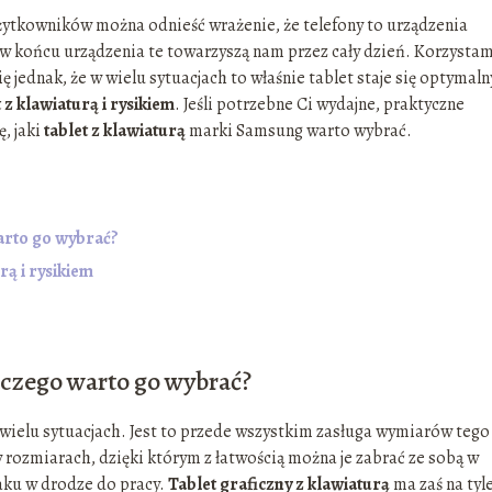
użytkowników można odnieść wrażenie, że telefony to urządzenia
 w końcu urządzenia te towarzyszą nam przez cały dzień. Korzystam
ię jednak, że w wielu sytuacjach to właśnie tablet staje się optymal
t z klawiaturą i rysikiem
. Jeśli potrzebne Ci wydajne, praktyczne
, jaki
tablet z klawiaturą
marki Samsung warto wybrać.
warto go wybrać?
rą i rysikiem
aczego warto go wybrać?
wielu sytuacjach. Jest to przede wszystkim zasługa wymiarów tego
rozmiarach, dzięki którym z łatwością można je zabrać ze sobą w
caku w drodze do pracy.
Tablet graficzny z klawiaturą
ma zaś na tyl