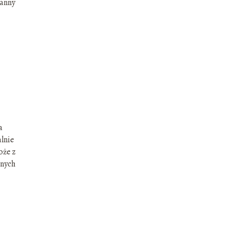
ganny
a
lnie
oże z
jnych