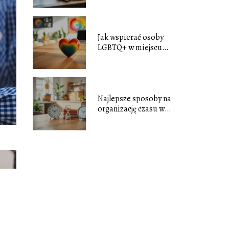
nastrój?
Jak wspierać osoby
LGBTQ+ w miejscu
pracy i środowisku
lokalnym?
Najlepsze sposoby na
organizację czasu w
dużym gospodarstwie
domowym