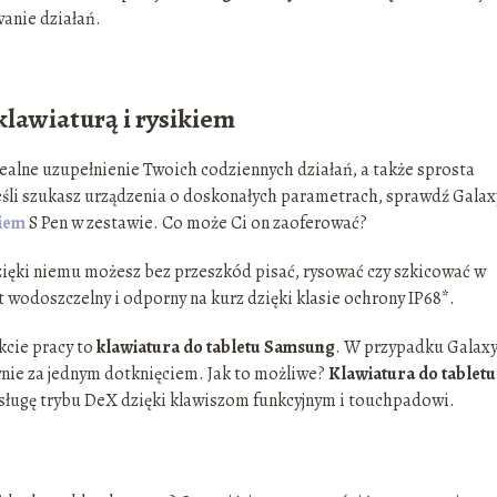
wanie działań.
 klawiaturą i rysikiem
dealne uzupełnienie Twoich codziennych działań, a także sprosta
eśli szukasz urządzenia o doskonałych parametrach, sprawdź Galax
kiem
S Pen w zestawie. Co może Ci on zaoferować?
zięki niemu możesz bez przeszkód pisać, rysować czy szkicować w
st wodoszczelny i odporny na kurz dzięki klasie ochrony IP68*.
kcie pracy to
klawiatura do tabletu Samsung
. W przypadku Galaxy
wnie za jednym dotknięciem. Jak to możliwe?
Klawiatura do tabletu
sługę trybu DeX dzięki klawiszom funkcyjnym i touchpadowi.