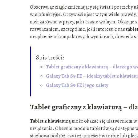
Obserwując ciągle zmieniający się świat i potrzeby 
wielofunkcyjne. Oczywiście jest w tym wiele prawdy,
nich zarówno w pracy, jak i czasie wolnym. Okazuje s
rozwiązaniem, szczególnie, jeśli interesuje nas
table
urządzenie o kompaktowych wymiarach, dowiedz się
Spis treści:
Tablet graficzny z klawiaturą – dlaczego 
Galaxy Tab S9 FE – idealny tablet z klawiatu
Galaxy Tab S9 FE i jego zalety
Tablet graficzny z klawiaturą
– dl
Tablet z klawiaturą
może okazać się ułatwieniem w 
urządzenia. Obecnie modele tabletów są dostępne w 
służbową podróż, czy też umieścić w torbie lub ple