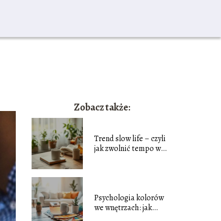
Zobacz także:
Trend slow life – czyli
jak zwolnić tempo w
codziennym biegu?
Psychologia kolorów
we wnętrzach: jak
barwy wpływają na