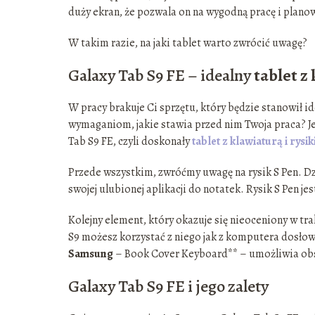
duży ekran, że pozwala on na wygodną pracę i plano
W takim razie, na jaki tablet warto zwrócić uwagę?
Galaxy Tab S9 FE – idealny
tablet z
W pracy brakuje Ci sprzętu, który będzie stanowił i
wymaganiom, jakie stawia przed nim Twoja praca? J
Tab S9 FE, czyli doskonały
tablet z klawiaturą i rysi
Przede wszystkim, zwróćmy uwagę na rysik S Pen. D
swojej ulubionej aplikacji do notatek. Rysik S Pen je
Kolejny element, który okazuje się nieoceniony w tra
S9 możesz korzystać z niego jak z komputera dosło
Samsung
– Book Cover Keyboard** – umożliwia ob
Galaxy Tab S9 FE i jego zalety