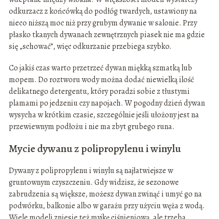
odkurzacz z końcówką do podłóg twardych, ustawiony na
nieco niższą moc niż przy grubym dywanie w salonie. Przy
płasko tkanych dywanach zewnętrznych piasek nie ma gdzie
się „schować”, więc odkurzanie przebiega szybko.
Co jakiś czas warto przetrzeć dywan miękką szmatką lub
mopem. Do roztworu wody można dodać niewielką ilość
delikatnego detergentu, który poradzi sobie z tłustymi
plamami po jedzeniu czy napojach. W pogodny dzień dywan
wysycha w krótkim czasie, szczególnie jeśli ułożony jest na
przewiewnym podłożu i nie ma zbyt grubego runa.
Mycie dywanu z polipropylenu i winylu
Dywany z polipropylenu i winylu są najłatwiejsze w
gruntownym czyszczeniu. Gdy widzisz, że sezonowe
zabrudzenia są większe, możesz dywan zwinąć i umyć go na
podwórku, balkonie albo w garażu przy użyciu węża z wodą.
Wiele modeli zniesie też myjkę ciśnieniową, ale trzeba