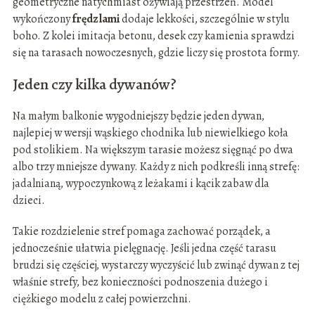
geometryczne natychmiast ożywiają przestrzeń. Model
wykończony
frędzlami
dodaje lekkości, szczególnie w stylu
boho. Z kolei imitacja betonu, desek czy kamienia sprawdzi
się na tarasach nowoczesnych, gdzie liczy się prostota formy.
Jeden czy kilka dywanów?
Na małym balkonie wygodniejszy będzie jeden dywan,
najlepiej w wersji wąskiego chodnika lub niewielkiego koła
pod stolikiem. Na większym tarasie możesz sięgnąć po dwa
albo trzy mniejsze dywany. Każdy z nich podkreśli inną strefę:
jadalnianą, wypoczynkową z leżakami i kącik zabaw dla
dzieci.
Takie rozdzielenie stref pomaga zachować porządek, a
jednocześnie ułatwia pielęgnację. Jeśli jedna część tarasu
brudzi się częściej, wystarczy wyczyścić lub zwinąć dywan z tej
właśnie strefy, bez konieczności podnoszenia dużego i
ciężkiego modelu z całej powierzchni.