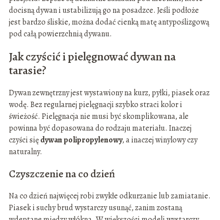
docisną dywan i ustabilizują go na posadzce. Jeśli podłoże
jest bardzo śliskie, można dodać cienką matę antypoślizgową
pod całą powierzchnią dywanu.
Jak czyścić i pielęgnować dywan na
tarasie?
Dywan zewnętrzny jest wystawiony na kurz, pyłki, piasek oraz
wodę. Bez regularnej pielęgnacji szybko straci kolor i
świeżość. Pielęgnacja nie musi być skomplikowana, ale
powinna być dopasowana do rodzaju materiału. Inaczej
czyści się
dywan polipropylenowy
, a inaczej winylowy czy
naturalny.
Czyszczenie na co dzień
Na co dzień najwięcej robi zwykłe odkurzanie lub zamiatanie.
Piasek i suchy brud wystarczy usunąć, zanim zostaną
wdeptane między włókna. W większości modeli wystarczy