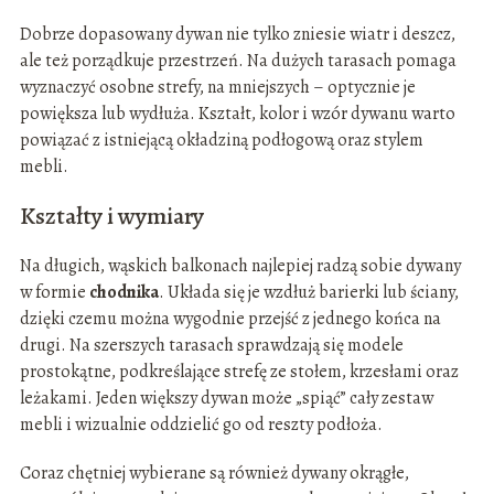
Dobrze dopasowany dywan nie tylko zniesie wiatr i deszcz,
ale też porządkuje przestrzeń. Na dużych tarasach pomaga
wyznaczyć osobne strefy, na mniejszych – optycznie je
powiększa lub wydłuża. Kształt, kolor i wzór dywanu warto
powiązać z istniejącą okładziną podłogową oraz stylem
mebli.
Kształty i wymiary
Na długich, wąskich balkonach najlepiej radzą sobie dywany
w formie
chodnika
. Układa się je wzdłuż barierki lub ściany,
dzięki czemu można wygodnie przejść z jednego końca na
drugi. Na szerszych tarasach sprawdzają się modele
prostokątne, podkreślające strefę ze stołem, krzesłami oraz
leżakami. Jeden większy dywan może „spiąć” cały zestaw
mebli i wizualnie oddzielić go od reszty podłoża.
Coraz chętniej wybierane są również dywany okrągłe,