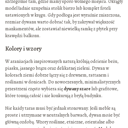
szczególnie tam, gdzie mamy sporo wolnego miejsca. Okrągły
model ładnie uzupełnia stolik bistro lub komplet foteli
ustawionych w kręgu. Gdy podłoga jest wyraźnie zniszczona,
rozmiar dywanu warto dobrać tak, by zakrywał większość
mankamentów, ale zostawiał niewielką ramkę z płytek przy
krawędzi balkonu.
Kolory i wzory
W aranżacjach inspirowanych naturą królują odcienie beżu,
piasku, jasnego brązu oraz delikatnej zieleni. Dywan w
kolorach ziemi dobrze łączy się z drewnem, rattanem i
roślinami w donicach. Do nowoczesnych, minimalistycznych
przestrzeni często wybiera się
dywany szare
lub grafitowe,
które tonują całość i nie konkurują z bryłą budynku.
Nie każdy taras musi być jednak stonowany. Jeśli meble są
proste i utrzymane w neutralnych barwach, dywan może być
główną ozdobą. Wzory roślinne, etniczne, orientalne albo