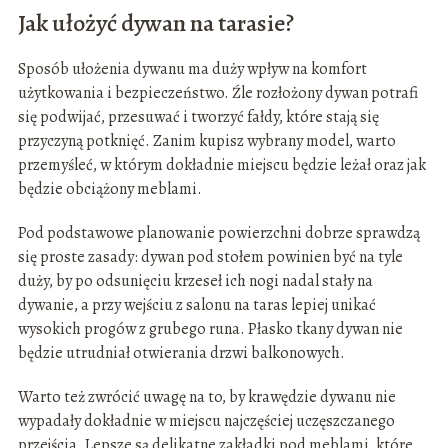
Jak ułożyć dywan na tarasie?
Sposób ułożenia dywanu ma duży wpływ na komfort
użytkowania i bezpieczeństwo. Źle rozłożony dywan potrafi
się podwijać, przesuwać i tworzyć fałdy, które stają się
przyczyną potknięć. Zanim kupisz wybrany model, warto
przemyśleć, w którym dokładnie miejscu będzie leżał oraz jak
będzie obciążony meblami.
Pod podstawowe planowanie powierzchni dobrze sprawdzą
się proste zasady: dywan pod stołem powinien być na tyle
duży, by po odsunięciu krzeseł ich nogi nadal stały na
dywanie, a przy wejściu z salonu na taras lepiej unikać
wysokich progów z grubego runa. Płasko tkany dywan nie
będzie utrudniał otwierania drzwi balkonowych.
Warto też zwrócić uwagę na to, by krawędzie dywanu nie
wypadały dokładnie w miejscu najczęściej uczęszczanego
przejścia. Lepsze są delikatne zakładki pod meblami, które