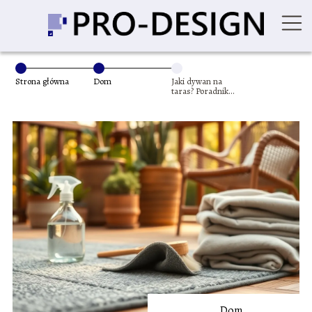
Strona główna
Dom
Jaki dywan na
taras? Poradnik
wyboru i
pielęgnacji
Dom