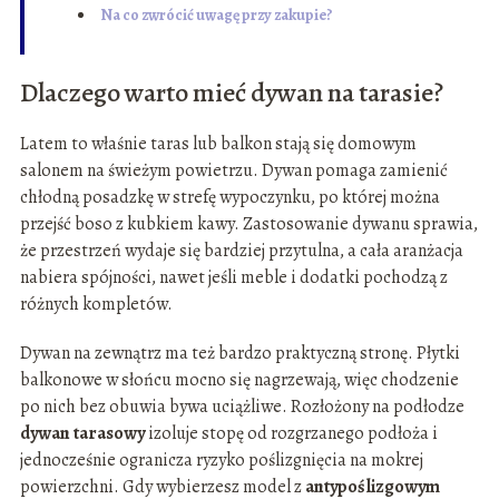
Na co zwrócić uwagę przy zakupie?
Dlaczego warto mieć dywan na tarasie?
Latem to właśnie taras lub balkon stają się domowym
salonem na świeżym powietrzu. Dywan pomaga zamienić
chłodną posadzkę w strefę wypoczynku, po której można
przejść boso z kubkiem kawy. Zastosowanie dywanu sprawia,
że przestrzeń wydaje się bardziej przytulna, a cała aranżacja
nabiera spójności, nawet jeśli meble i dodatki pochodzą z
różnych kompletów.
Dywan na zewnątrz ma też bardzo praktyczną stronę. Płytki
balkonowe w słońcu mocno się nagrzewają, więc chodzenie
po nich bez obuwia bywa uciążliwe. Rozłożony na podłodze
dywan tarasowy
izoluje stopę od rozgrzanego podłoża i
jednocześnie ogranicza ryzyko poślizgnięcia na mokrej
powierzchni. Gdy wybierzesz model z
antypoślizgowym