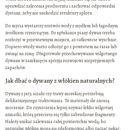
sprawdzić zalecenia producenta i zachować odpowiedni
dystans, żeby nie uszkodzić struktury splotu.
Do mycia wystarczy roztwór wody z mydłem lub łagodnym
środkiem czyszczącym. Po spłukaniu piany dywan trzeba
rozłożyć w przewiewnym miejscu, aż całkowicie wyschnie.
Dopiero wtedy warto odłożyć go z powrotem na taras lub
zwinąć na zimę. Długotrwałe przechowywanie wilgotnego
dywanu w zamknięciu sprzyja rozwojowi nieprzyjemnych
zapachów.
Jak dbać o dywany z włókien naturalnych?
Dywany z juty, sizalu czy trawy morskiej potrzebują
delikatniejszego traktowania. Te materiały źle znoszą
moczenie. Do czyszczenia lepiej używać lekko wilgotnej
szmatki, którą przeciera się tylko zabrudzone fragmenty.
Należy unikać zalewania całej powierzchni wodą, bo
naturalne włókna mogą się zdeformować albo zacząć pękać.