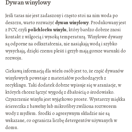
Dywan winylowy
Jeśli taras nie jest zadaszony i często stoi na nim woda po
deszczu, warto rozważyć
dywan winylowy
. Produkowany jest
z PCV, czyli
polichlorku winylu
, który bardzo dobrze znosi
kontakt z wilgocią i wysoką temperaturą. Winylowe dywany
są odporne na odkształcenia, nie nasiąkają wodą i szybko
wysychają, dzięki czemu pleśń i grzyb mają gorsze warunki do
rozwoju.
Ciekawą informacją dla wielu osób jest to, że część dywanów
winylowych powstaje z materiałów pochodzących z
recyklingu. Taki dodatek dobrze wpisuje się w aranżacje, w
których chcesz łączyć wygodę z dbałością o środowisko.
Czyszczenie winylu jest wyjątkowo proste. Wystarczy miękka
ściereczka z bawełny lub mikrofibry zwilżona roztworem
wody z mydłem. Środki o agresywnym składzie nie są
wskazane, co ogranicza liczbę detergentów używanych w
domu.