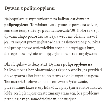
Dywan z polipropylenu
Najpopularniejszym wyborem na balkon jest dywan z
polipropylenu
. To włókno syntetyczne odporne na wilgoć,
zmienne temperatury i
promieniowanie UV
. Kolor takiego
dywanu długo pozostaje świeży, a wzór nie blaknie, nawet
jeśli taras jest przez większość dnia nasłoneczniony. Włókna
polipropylenowe w niewielkim stopniu przyciągają kurz,
dlatego kurz i pył nie wnikają głęboko w strukturę dywanu.
Dla alergików to duży atut. Dywan z
polipropylenu na
balkon
można bez obaw wnieść także do środka, na przykład
do korytarza albo kuchni, bo łatwo go odkurzysz i umyjesz.
Ten materiał dobrze znosi intensywne użytkowanie,
przesuwanie krzeseł czy leżaków, a przy tym jest stosunkowo
lekki. Jeśli planujesz częste zmiany aranżacji, bez problemu
przeniesiesz go samodzielnie w inne miejsce.