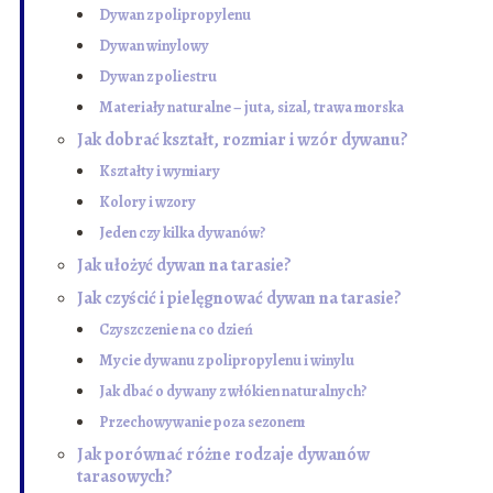
Dywan z polipropylenu
Dywan winylowy
Dywan z poliestru
Materiały naturalne – juta, sizal, trawa morska
Jak dobrać kształt, rozmiar i wzór dywanu?
Kształty i wymiary
Kolory i wzory
Jeden czy kilka dywanów?
Jak ułożyć dywan na tarasie?
Jak czyścić i pielęgnować dywan na tarasie?
Czyszczenie na co dzień
Mycie dywanu z polipropylenu i winylu
Jak dbać o dywany z włókien naturalnych?
Przechowywanie poza sezonem
Jak porównać różne rodzaje dywanów
tarasowych?