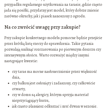
przypadku regularnego użytkowania na tarasie, gdzie często
jada się posiłki, przydatny jest model, który dobrze zniesie
zarówno okruchy, jak i piasek nanoszony z ogrodu.
Na co zwrócić uwagę przy zakupie?
Przy zakupie konkretnego modelu pomocne będzie przejście
przez krótką listę rzeczy do sprawdzenia. Takie pytania
pozwalają uniknąć rozczarowania po pierwszym deszczu czy
intensywnym słońcu. Warto rozważyć między innymi
następujące kwestie:
czy taras ma mocne nasłonecznienie przez większość
dnia,
czy balkon jest osłonięty i zadaszony, czy całkowicie
otwarty,
czy w domu są alergicy, którym sprzyja materiał
nieprzyciągający kurzu,
jak często planujesz odkurzać i myć dywan w sezonie.