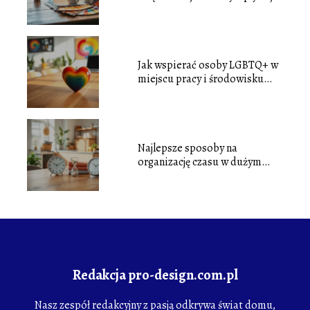
na nastrój?
Jak wspierać osoby LGBTQ+ w
miejscu pracy i środowisku
lokalnym?
Najlepsze sposoby na
organizację czasu w dużym
gospodarstwie domowym
Redakcja pro-design.com.pl
Nasz zespół redakcyjny z pasją odkrywa świat domu,