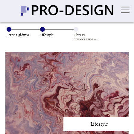
Strona główna
Lifestyle
Obrazy
nowoczesne –
sztuka
współczesna w
Twoim domu
Lifestyle