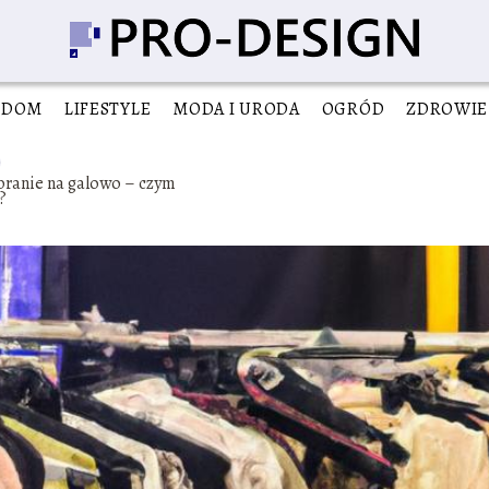
DOM
LIFESTYLE
MODA I URODA
OGRÓD
ZDROWIE
branie na galowo – czym
?