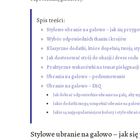
Spis treści:
Stylowe ubranie na galowo – jak się przygo
Wybór odpowiednich tkanin i krojów
Klasyczne dodatki, które dopełnią twoją sty
Jak dostosować strój do okazji i dress codu
Praktyczne wskazówki na temat pielęgnacj
Ubrania na galowo – podsumowanie
Ubranie na galowo – FAQ
Jak dobrać odpowiednie ubranie na galę, aby w
Jakie dodatki mogą uzupełnić ubranie na galowo
Jakie są najpopularniejsze kolory i style ubra
Stylowe ubranie na galowo – jak się