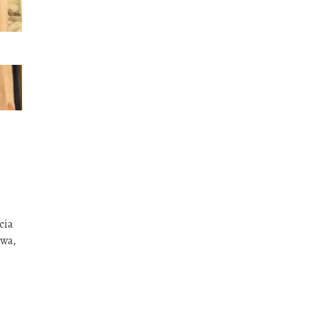
cia
owa,