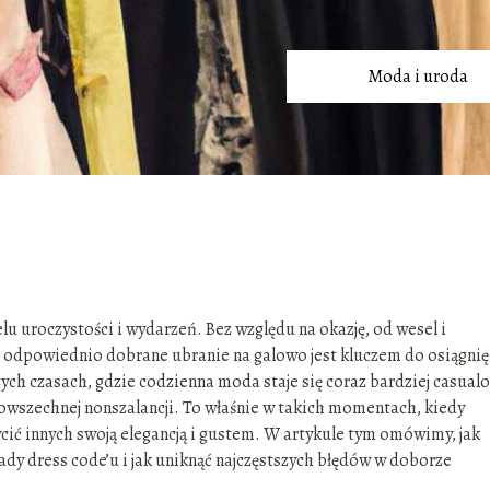
Moda i uroda
u uroczystości i wydarzeń. Bez względu na okazję, od wesel i
, odpowiednio dobrane ubranie na galowo jest kluczem do osiągnię
ych czasach, gdzie codzienna moda staje się coraz bardziej casual
owszechnej nonszalancji. To właśnie w takich momentach, kiedy
cić innych swoją elegancją i gustem. W artykule tym omówimy, jak
sady dress code’u i jak uniknąć najczęstszych błędów w doborze