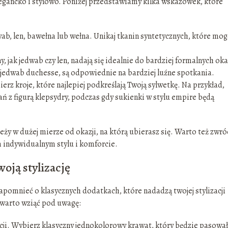
legancko i stylowo. Poniżej przedstawiamy kilka wskazówek, które
dwab, len, bawełna lub wełna. Unikaj tkanin syntetycznych, które mog
 jak jedwab czy len, nadają się idealnie do bardziej formalnych okaz
y jedwab duchesse, są odpowiednie na bardziej luźne spotkania.
erz kroje, które najlepiej podkreślają Twoją sylwetkę. Na przykład,
ń z figurą klepsydry, podczas gdy sukienki w stylu empire będą
ży w dużej mierze od okazji, na którą ubierasz się. Warto też zwró
m indywidualnym stylu i komforcie.
woją stylizację
apomnieć o klasycznych dodatkach, które nadadzą twojej stylizacji
e warto wziąć pod uwagę:
cji. Wybierz klasyczny jednokolorowy krawat, który będzie pasowa