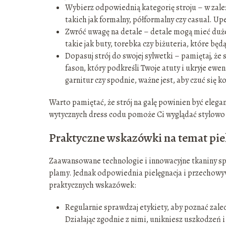
Wybierz odpowiednią kategorię stroju – w zale
takich jak formalny, półformalny czy casual. Upe
Zwróć uwagę na detale – detale mogą mieć duże
takie jak buty, torebka czy biżuteria, które będ
Dopasuj strój do swojej sylwetki – pamiętaj, ż
fason, który podkreśli Twoje atuty i ukryje ewe
garnitur czy spodnie, ważne jest, aby czuć się
Warto pamiętać, że strój na galę powinien być eleg
wytycznych dress codu pomoże Ci wyglądać stylowo 
Praktyczne wskazówki na temat pie
Zaawansowane technologie i innowacyjne tkaniny spr
plamy. Jednak odpowiednia pielęgnacja i przechowywa
praktycznych wskazówek:
Regularnie sprawdzaj etykiety, aby poznać zale
Działając zgodnie z nimi, unikniesz uszkodzeń i