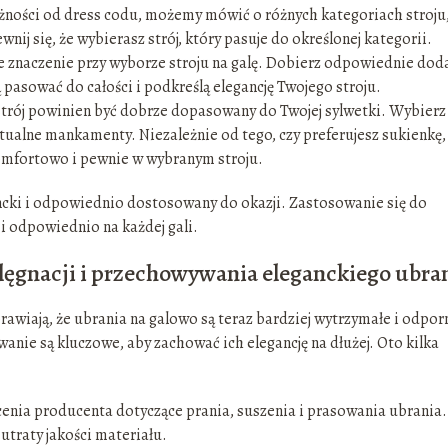
żności od dress codu, możemy mówić o różnych kategoriach stroju
wnij się, że wybierasz strój, który pasuje do określonej kategorii.
 znaczenie przy wyborze stroju na galę. Dobierz odpowiednie doda
ą pasować do całości i podkreślą elegancję Twojego stroju.
e strój powinien być dobrze dopasowany do Twojej sylwetki. Wybierz
ntualne mankamenty. Niezależnie od tego, czy preferujesz sukienkę,
 komfortowo i pewnie w wybranym stroju.
ancki i odpowiednio dostosowany do okazji. Zastosowanie się do
i odpowiednio na każdej gali.
lęgnacji i przechowywania eleganckiego ubra
awiają, że ubrania na galowo są teraz bardziej wytrzymałe i odpor
nie są kluczowe, aby zachować ich elegancję na dłużej. Oto kilka
cenia producenta dotyczące prania, suszenia i prasowania ubrania.
 utraty jakości materiału.