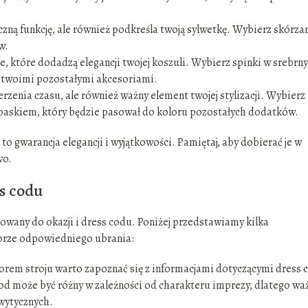
czną funkcję, ale również podkreśla twoją sylwetkę. Wybierz skórza
w.
e, które dodadzą elegancji twojej koszuli. Wybierz spinki w srebrn
z twoimi pozostałymi akcesoriami.
rzenia czasu, ale również ważny element twojej stylizacji. Wybierz
paskiem, który będzie pasował do koloru pozostałych dodatków.
to gwarancja elegancji i wyjątkowości. Pamiętaj, aby dobierać je w
wo.
ss codu
any do okazji i dress codu. Poniżej przedstawiamy kilka
rze odpowiedniego ubrania:
borem stroju warto zapoznać się z informacjami dotyczącymi dress 
cod może być różny w zależności od charakteru imprezy, dlatego wa
 wytycznych.