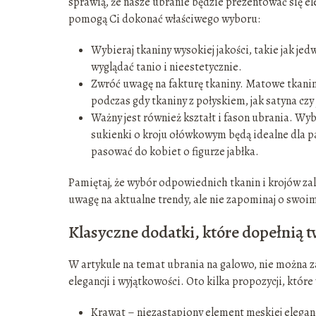
sprawią, że nasze ubranie będzie prezentować się e
pomogą Ci dokonać właściwego wyboru:
Wybieraj tkaniny wysokiej jakości, takie jak je
wyglądać tanio i nieestetycznie.
Zwróć uwagę na fakturę tkaniny. Matowe tkaniny,
podczas gdy tkaniny z połyskiem, jak satyna cz
Ważny jest również kształt i fason ubrania. Wybi
sukienki o kroju ołówkowym będą idealne dla pa
pasować do kobiet o figurze jabłka.
Pamiętaj, że wybór odpowiednich tkanin i krojów zale
uwagę na aktualne trendy, ale nie zapominaj o swoi
Klasyczne dodatki, które dopełnią t
W artykule na temat ubrania na galowo, nie można z
elegancji i wyjątkowości. Oto kilka propozycji, któr
Krawat – niezastąpiony element męskiej elegan