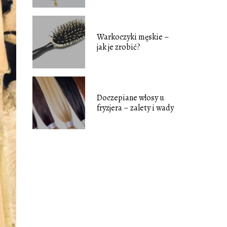
Warkoczyki męskie –
jak je zrobić?
Doczepiane włosy u
fryzjera – zalety i wady