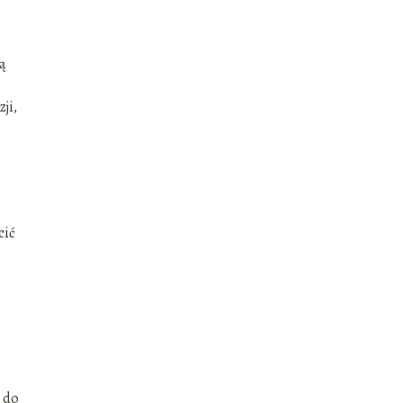
ą
ji,
cić
ł do