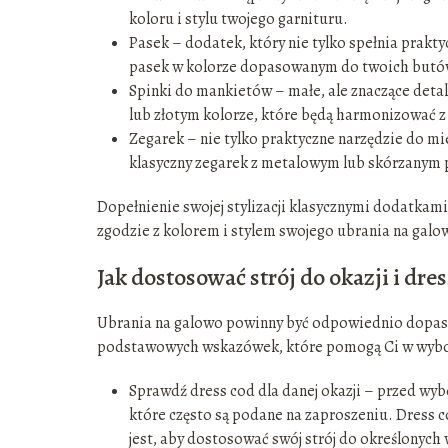
koloru i stylu twojego garnituru.
Pasek – dodatek, który nie tylko spełnia prakty
pasek w kolorze dopasowanym do twoich butó
Spinki do mankietów – małe, ale znaczące detal
lub złotym kolorze, które będą harmonizować 
Zegarek – nie tylko praktyczne narzędzie do mie
klasyczny zegarek z metalowym lub skórzanym 
Dopełnienie swojej stylizacji klasycznymi dodatkami 
zgodzie z kolorem i stylem swojego ubrania na galo
Jak dostosować strój do okazji i dre
Ubrania na galowo powinny być odpowiednio dopasow
podstawowych wskazówek, które pomogą Ci w wybo
Sprawdź dress cod dla danej okazji – przed wy
które często są podane na zaproszeniu. Dress 
jest, aby dostosować swój strój do określonych