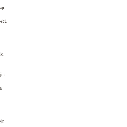
ji.
ści.
ok.
i i
ra
je