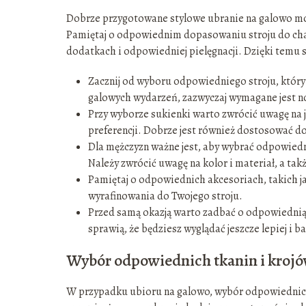
Dobrze przygotowane stylowe ubranie na galowo może
Pamiętaj o odpowiednim dopasowaniu stroju do char
dodatkach i odpowiedniej pielęgnacji. Dzięki temu s
Zacznij od wyboru odpowiedniego stroju, który
galowych wydarzeń, zazwyczaj wymagane jest nos
Przy wyborze sukienki warto zwrócić uwagę na je
preferencji. Dobrze jest również dostosować doda
Dla mężczyzn ważne jest, aby wybrać odpowiedni
Należy zwrócić uwagę na kolor i materiał, a tak
Pamiętaj o odpowiednich akcesoriach, takich ja
wyrafinowania do Twojego stroju.
Przed samą okazją warto zadbać o odpowiednią p
sprawią, że będziesz wyglądać jeszcze lepiej i b
Wybór odpowiednich tkanin i kroj
W przypadku ubioru na galowo, wybór odpowiednich 