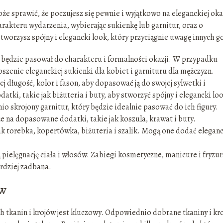
 sprawić, że poczujesz się pewnie i wyjątkowo na eleganckiej okaz
akteru wydarzenia, wybierając sukienkę lub garnitur, oraz o
tworzysz spójny i elegancki look, który przyciągnie uwagę innych go
 będzie pasował do charakteru i formalności okazji. W przypadku
zenie eleganckiej sukienki dla kobiet i garnituru dla mężczyzn.
j długość, kolor i fason, aby dopasować ją do swojej sylwetki i
tki, takie jak biżuteria i buty, aby stworzyć spójny i elegancki lo
o skrojony garnitur, który będzie idealnie pasować do ich figury.
że na dopasowane dodatki, takie jak koszula, krawat i buty.
k torebka, kopertówka, biżuteria i szalik. Mogą one dodać elegancj
ielęgnację ciała i włosów. Zabiegi kosmetyczne, manicure i fryzu
ardziej zadbana.
ów
tkanin i krojów jest kluczowy. Odpowiednio dobrane tkaniny i kro