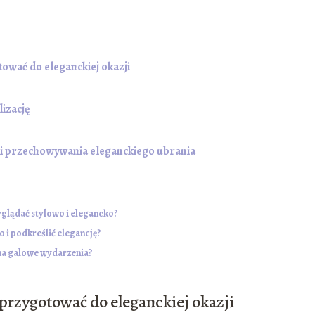
tować do eleganckiej okazji
lizację
i i przechowywania eleganckiego ubrania
yglądać stylowo i elegancko?
 i podkreślić elegancję?
ń na galowe wydarzenia?
 przygotować do eleganckiej okazji