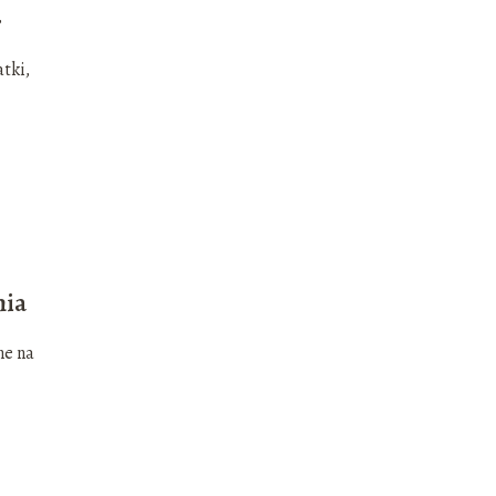
,
tki,
nia
ne na