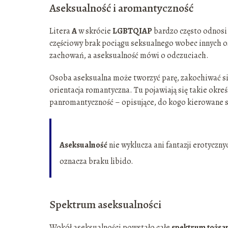
Aseksualność i aromantyczność
Litera
A
w skrócie
LGBTQIAP
bardzo często odnosi
częściowy brak pociągu seksualnego wobec innych o
zachowań, a aseksualność mówi o odczuciach.
Osoba aseksualna może tworzyć parę, zakochiwać s
orientacja romantyczna. Tu pojawiają się takie okre
panromantyczność – opisujące, do kogo kierowane 
Aseksualność
nie wyklucza ani fantazji erotyczn
oznacza braku libido.
Spektrum aseksualności
Wokół aseksualności powstało całe
spektrum tożsa