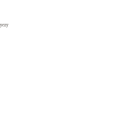
yczy
ą