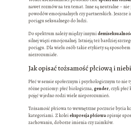
nawet rozmów na ten temat. Inne są neutralne – nie p
powodów emocjonalnych czy partnerskich. Jeszcze in
pociągu seksualnego do ludzi.
Do spektrum należy między innymi
demiseksualnoś
silnej więzi emocjonalnej. Istnieją też bardziej szc
pociągu. Dla wielu osób takie etykiety są sposobem 
niezrozumiałe.
Jak opisać tożsamość płciową i nieb
Płeć w sensie społecznym i psychologicznym to nie t
różne poziomy: płeć biologiczna,
gender
, czyli płe
pojęć w jedno rodzi wiele nieporozumień.
Tożsamość płciowa to wewnętrzne poczucie bycia kob
kategoriami. Z kolei
ekspresja płciowa
opisuje spos
zachowaniu, doborze imienia czy zaimków.