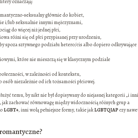
itery oznaczają:
romantyczno‑seksualny głównie do kobiet,
ie i/lub seksualnie innymi mężczyznami,
iąg do więcej niż jednej płci,
iowa różni się od płci przypisanej przy urodzeniu,
oby spoza sztywnego podziału hetero/cis albo dopiero odkrywające
iowymi, które nie mieszczą się w klasycznym podziale
 społeczności, w zależności od kontekstu,
o osób niezależnie od ich tożsamości płciowej.
służyć temu, by nikt nie był dopisywany do niejasnej kategorii „i inn
, jak zachować równowagę między widocznością różnych grup a
go
LGBT+
, inni wolą pełniejsze formy, takie jak
LGBTQIAP
czy nawe
i romantyczne?