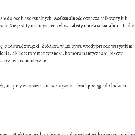
 się do osób aseksualnych.
Aseksualność
oznacza całkowity lub
sób. Nie jest tym samym, co celowa
abstynencja seksualna
– ta dot
ię, budować związki. Źródłem więzi bywa wtedy przede wszystkim
ślenia, jak heteroromantyczność, homoromantyczność, bi‑ czy
są uczucia romantyczne.
ych, ani przyjemności z autoerotyzmu – brak pociągu do ludzi nie
mości
. Niektóre osoby odczuwają silny wstręt wobec seksu i unikaj