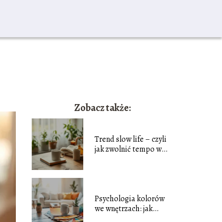
Zobacz także:
Trend slow life – czyli
jak zwolnić tempo w
codziennym biegu?
Psychologia kolorów
we wnętrzach: jak
barwy wpływają na