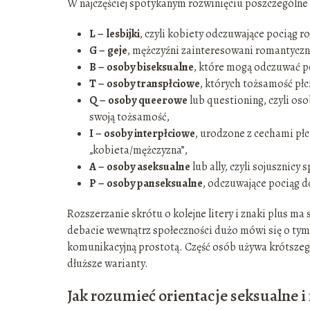
W najczęściej spotykanym rozwinięciu poszczególne l
L – lesbijki
, czyli kobiety odczuwające pociąg 
G – geje
, mężczyźni zainteresowani romantyczn
B – osoby biseksualne
, które mogą odczuwać poc
T – osoby transpłciowe
, których tożsamość płc
Q – osoby queerowe
lub questioning, czyli os
swoją tożsamość,
I – osoby interpłciowe
, urodzone z cechami płc
„kobieta/mężczyzna”,
A – osoby aseksualne
lub ally, czyli sojusznicy
P – osoby panseksualne
, odczuwające pociąg d
Rozszerzanie skrótu o kolejne litery i znaki plus ma 
debacie wewnątrz społeczności dużo mówi się o tym
komunikacyjną prostotą. Część osób używa krótsze
dłuższe warianty.
Jak rozumieć orientacje seksualne 