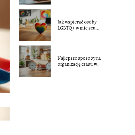
nastrój?
Jak wspierać osoby
LGBTQ+ w miejscu
pracy i środowisku
lokalnym?
Najlepsze sposoby na
organizację czasu w
dużym gospodarstwie
domowym