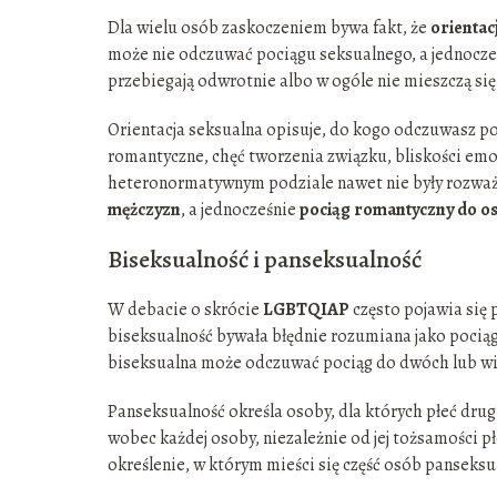
Dla wielu osób zaskoczeniem bywa fakt, że
orientac
może nie odczuwać pociągu seksualnego, a jednocześ
przebiegają odwrotnie albo w ogóle nie mieszczą si
Orientacja seksualna opisuje, do kogo odczuwasz po
romantyczne, chęć tworzenia związku, bliskości emo
heteronormatywnym podziale nawet nie były rozważ
mężczyzn
, a jednocześnie
pociąg romantyczny do os
Biseksualność i panseksualność
W debacie o skrócie
LGBTQIAP
często pojawia się 
biseksualność bywała błędnie rozumiana jako pociąg 
biseksualna może odczuwać pociąg do dwóch lub wię
Panseksualność określa osoby, dla których płeć drug
wobec każdej osoby, niezależnie od jej tożsamości p
określenie, w którym mieści się część osób panseksua