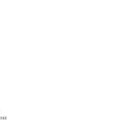
ę
raz