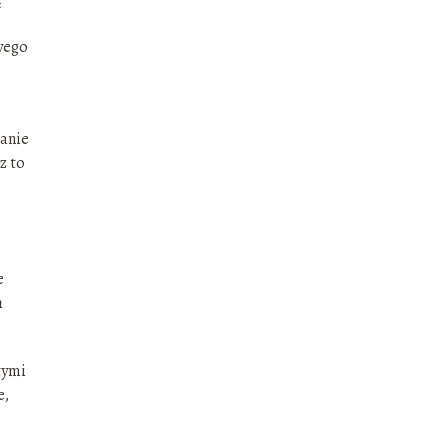
wego
zanie
z to
e
h
tymi
e,