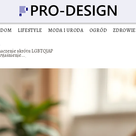
DOM
LIFESTYLE
MODA I URODA
OGRÓD
ZDROWIE
naczenie skrótu LGBTQIAP
wyjaśnienie
szczególnych pojęć