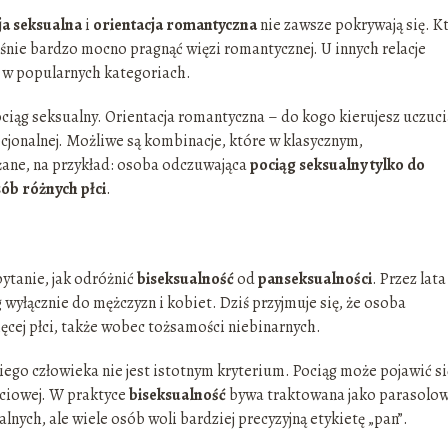
ja seksualna
i
orientacja romantyczna
nie zawsze pokrywają się. K
nie bardzo mocno pragnąć więzi romantycznej. U innych relacje
ę w popularnych kategoriach.
ciąg seksualny. Orientacja romantyczna – do kogo kierujesz uczuc
cjonalnej. Możliwe są kombinacje, które w klasycznym,
ane, na przykład: osoba odczuwająca
pociąg seksualny tylko do
ób różnych płci
.
pytanie, jak odróżnić
biseksualność
od
panseksualności
. Przez lata
wyłącznie do mężczyzn i kobiet. Dziś przyjmuje się, że osoba
cej płci, także wobec tożsamości niebinarnych.
iego człowieka nie jest istotnym kryterium. Pociąg może pojawić si
łciowej. W praktyce
biseksualność
bywa traktowana jako parasolo
lnych, ale wiele osób woli bardziej precyzyjną etykietę „pan”.