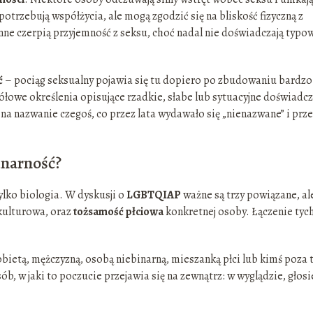
otrzebują współżycia, ale mogą zgodzić się na bliskość fizyczną z
ne czerpią przyjemność z seksu, choć nadal nie doświadczają typo
ć
– pociąg seksualny pojawia się tu dopiero po zbudowaniu bardzo
zegółowe określenia opisujące rzadkie, słabe lub sytuacyjne doświadc
na nazwanie czegoś, co przez lata wydawało się „nienazwane” i prze
inarność?
ylko biologia. W dyskusji o
LGBTQIAP
ważne są trzy powiązane, al
ć kulturowa, oraz
tożsamość płciowa
konkretnej osoby. Łączenie tyc
ietą, mężczyzną, osobą niebinarną, mieszanką płci lub kimś poza 
ób, w jaki to poczucie przejawia się na zewnątrz: w wyglądzie, głosi