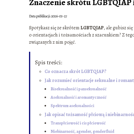
Znaczenie skrótu LGBTQIAP i
Data publikacji: 2026-03-27
Spotykasz się ze skrótem
LGBTQIAP
, ale gubisz si
o orientacjach i tożsamościach z szacunkiem? Z tego
związanych z nim pojęć.
Spis treści:
Co oznacza skrót LGBTQIAP?
Jak rozumieć orientacje seksualne i roman
Biseksualność i panseksualność
Aseksualność i aromantyczność
Spektrum aseksualności
Jak opisać tożsamość płciową i niebinarnoś
Transpłciowość i cis płciowość
Niebinarność, agender, genderfluid