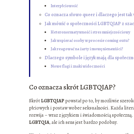
Interpłciowość
Co oznacza słowo queer i dlaczego jest tak
Jak mówić o społeczności LGBTQIAP z sza
Heteronormatywność i stres mniejszościowy
Jak wspierać osoby w procesie coming outu?
Jak reagować na żarty i mowę nienawiści?
Dlaczego symbole i język mają dla społecz
Nowe flagi i znaki widoczności
Co oznacza skrót LGBTQIAP?
Skrót
LGBTQIAP
powstał po to, by możliwie szerok
płciowych i postaw wobec seksualności. Każda litera
rozwija – wraz z językiem i świadomością społeczną. 
LGBTQIA
, ale ich sens jest bardzo podobny.