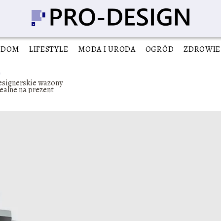
DOM
LIFESTYLE
MODA I URODA
OGRÓD
ZDROWIE
esignerskie wazony
ealne na prezent