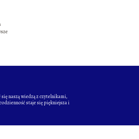
a
wsze
się naszą wiedzą z czytelnikami,
odzienność staje się piękniejsza i