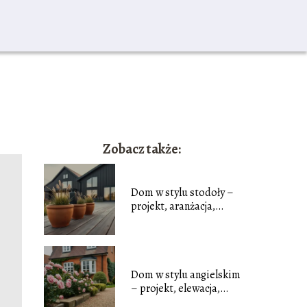
Zobacz także:
Dom w stylu stodoły –
projekt, aranżacja,
inspiracje
Dom w stylu angielskim
– projekt, elewacja,
ogród