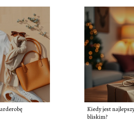
garderobę
Kiedy jest najleps
bliskim?