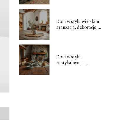
Dom w stylu wiejskim:
aranżacja, dekoracje,
inspiracje
Dom w stylu
rustykalnym –
aranżacja, inspiracje,
koszty