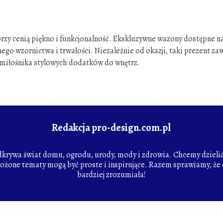
órzy cenią piękno i funkcjonalność. Ekskluzywne wazony dostępne n
nego wzornictwa i trwałości. Niezależnie od okazji, taki prezent za
 miłośnika stylowych dodatków do wnętrz.
Redakcja pro-design.com.pl
odkrywa świat domu, ogrodu, urody, mody i zdrowia. Chcemy dzielić 
łożone tematy mogą być proste i inspirujące. Razem sprawiamy, że c
bardziej zrozumiała!