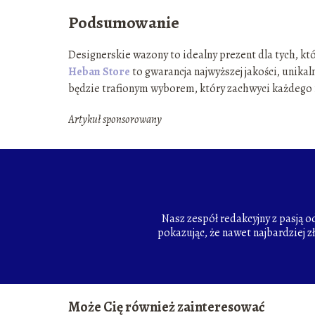
Podsumowanie
Designerskie wazony to idealny prezent dla tych, kt
Heban Store
to gwarancja najwyższej jakości, unikal
będzie trafionym wyborem, który zachwyci każdego
Artykuł sponsorowany
Nasz zespół redakcyjny z pasją 
pokazując, że nawet najbardziej z
Może Cię również zainteresować