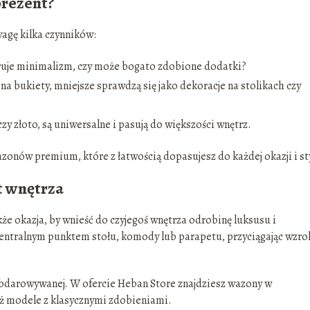
prezent?
agę kilka czynników:
ruje minimalizm, czy może bogato zdobione dodatki?
a bukiety, mniejsze sprawdzą się jako dekoracje na stolikach czy
czy złoto, są uniwersalne i pasują do większości wnętrz.
zonów premium, które z łatwością dopasujesz do każdej okazji i st
t wnętrza
kże okazja, by wnieść do czyjegoś wnętrza odrobinę luksusu i
entralnym punktem stołu, komody lub parapetu, przyciągając wzrok
bdarowywanej. W ofercie Heban Store znajdziesz wazony w
ż modele z klasycznymi zdobieniami.