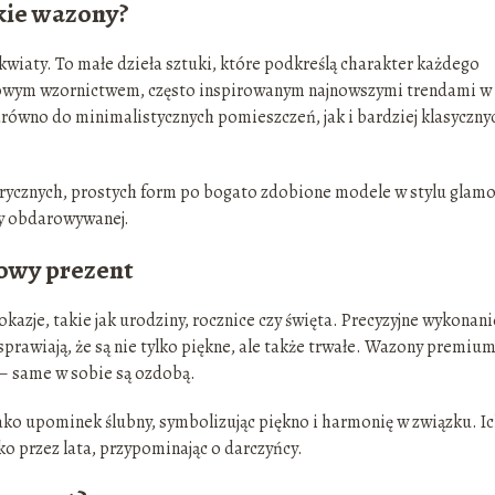
kie wazony?
kwiaty. To małe dzieła sztuki, które podkreślą charakter każdego
tkowym wzornictwem, często inspirowanym najnowszymi trendami w
równo do minimalistycznych pomieszczeń, jak i bardziej klasyczny
trycznych, prostych form po bogato zdobione modele w stylu glamo
y obdarowywanej.
owy prezent
azje, takie jak urodziny, rocznice czy święta. Precyzyjne wykonani
 sprawiają, że są nie tylko piękne, ale także trwałe. Wazony premiu
 – same w sobie są ozdobą.
jako upominek ślubny, symbolizując piękno i harmonię w związku. I
oko przez lata, przypominając o darczyńcy.