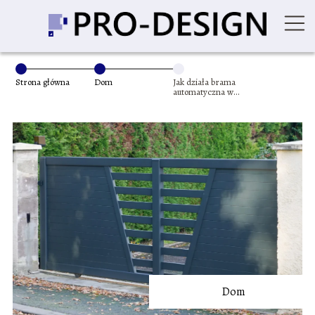
Strona główna
Dom
Jak działa brama
automatyczna w
przypadku zaniku
napięcia?
Dom