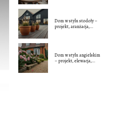
Dom w stylu stodoły –
projekt, aranżacja,
inspiracje
Dom w stylu angielskim
– projekt, elewacja,
ogród