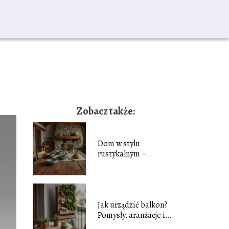
Zobacz także:
Dom w stylu
rustykalnym –
aranżacja, inspiracje,
koszty
Jak urządzić balkon?
Pomysły, aranżacje i
rośliny