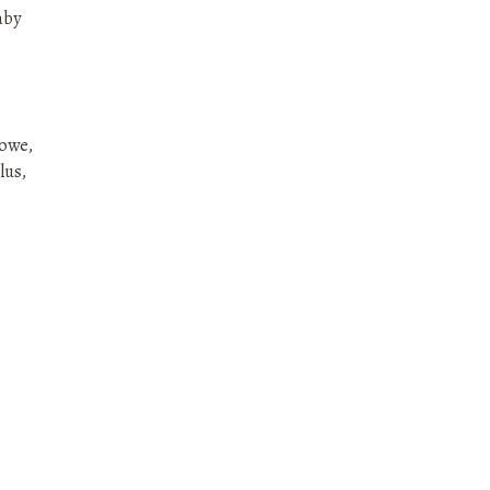
aby
towe,
lus,