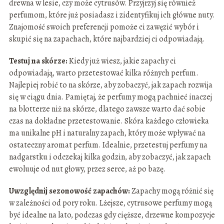
drewna w lesie, czy może cytrusów. Przyjrzyj się również
perfumom, które już posiadasz i zidentyfikuj ich główne nuty.
Znajomość swoich preferencji pomoże ci zawęzić wybór i
skupić się na zapachach, które najbardziej ci odpowiadają.
Testuj na skórze:
Kiedy już wiesz, jakie zapachy ci
odpowiadają, warto przetestować kilka różnych perfum.
Najlepiej robić to na skórze, aby zobaczyć, jak zapach rozwija
się w ciągu dnia. Pamiętaj, że perfumy mogą pachnieć inaczej
na blotterze niż na skórze, dlatego zawsze warto dać sobie
czas na dokładne przetestowanie. Skóra każdego człowieka
ma unikalne pH i naturalny zapach, który może wpływać na
ostateczny aromat perfum. Idealnie, przetestuj perfumy na
nadgarstku i odczekaj kilka godzin, aby zobaczyć, jak zapach
ewoluuje od nut głowy, przez serce, aż po bazę.
Uwzględnij sezonowość zapachów:
Zapachy mogą różnić się
w zależności od pory roku. Lżejsze, cytrusowe perfumy mogą
być idealne na lato, podczas gdy cięższe, drzewne kompozycje