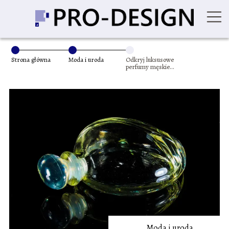
Strona główna
Moda i uroda
Odkryj luksusowe
perfumy męskie
niszowe:
najlepsze
zapachy
Moda i uroda