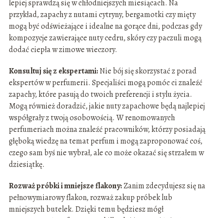
lepiej sprawdzą się w chłodniejszych miesiącach. Na
przykład, zapachy z nutami cytryny, bergamotki czy mięty
mogą być odświeżające i idealne na gorące dni, podczas gdy
kompozycje zawierające nuty cedru, skóry czy paczuli mogą
dodać ciepła w zimowe wieczory.
Konsultuj się z ekspertami:
Nie bój się skorzystać z porad
ekspertów w perfumerii. Specjaliści mogą pomóc ci znaleźć
zapachy, które pasują do twoich preferencji i stylu życia.
Mogą również doradzić, jakie nuty zapachowe będą najlepiej
współgrały z twoją osobowością. W renomowanych
perfumeriach można znaleźć pracowników, którzy posiadają
głęboką wiedzę na temat perfum i mogą zaproponować coś,
czego sam byś nie wybrał, ale co może okazać się strzałem w
dziesiątkę.
Rozważ próbki i mniejsze flakony:
Zanim zdecydujesz się na
pełnowymiarowy flakon, rozważ zakup próbek lub
mniejszych butelek. Dzięki temu będziesz mógł