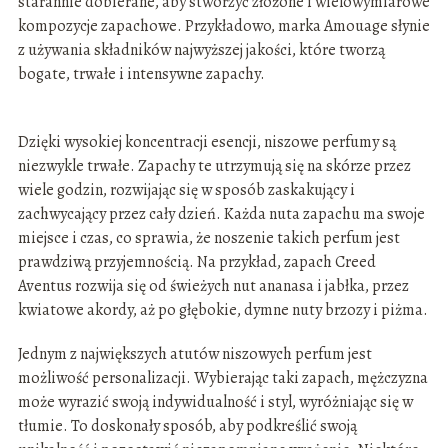
starannie dobierane, aby stworzyć złożone i wielowymiarowe
kompozycje zapachowe. Przykładowo, marka Amouage słynie
z używania składników najwyższej jakości, które tworzą
bogate, trwałe i intensywne zapachy.
Dzięki wysokiej koncentracji esencji, niszowe perfumy są
niezwykle trwałe. Zapachy te utrzymują się na skórze przez
wiele godzin, rozwijając się w sposób zaskakujący i
zachwycający przez cały dzień. Każda nuta zapachu ma swoje
miejsce i czas, co sprawia, że noszenie takich perfum jest
prawdziwą przyjemnością. Na przykład, zapach Creed
Aventus rozwija się od świeżych nut ananasa i jabłka, przez
kwiatowe akordy, aż po głębokie, dymne nuty brzozy i piżma.
Jednym z największych atutów niszowych perfum jest
możliwość personalizacji. Wybierając taki zapach, mężczyzna
może wyrazić swoją indywidualność i styl, wyróżniając się w
tłumie. To doskonały sposób, aby podkreślić swoją