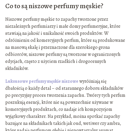
Co to są niszowe perfumy męskie?
Niszowe perfumy męskie to zapachy tworzone przez
niezależnych perfumiarzy i małe domy perfumeryjne, które
stawiają na jakość i unikalność swoich produktów. W
odróżnieniu od komercyjnych perfum, które są produkowane
na masową skalę i przeznaczone dla szerokiego grona
odbiorców, niszowe perfumy są tworzone w ograniczonych
edycjach, często z użyciem rzadkich i drogocennych
składników.
Luksusowe perfumy męskie niszowe
wyróżniają się
dbałością o każdy detal – od starannego doboru składników
po precyzyjny proces tworzenia zapachu. Twórcy tych perfum
poszukują esencji, które nie są powszechnie używane w
komercyjnych produktach, co nadaje ich kompozycjom
wyjątkowy charakter. Na przykład, można spotkać zapachy
bazujące na składnikach takich jak oud, wetiwer czy ambra,
które nadają perfumom głębię i niepowtarzalny aromat.