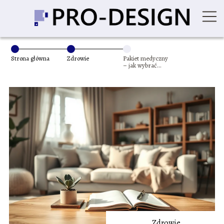
Strona główna
Zdrowie
Pakiet medyczny
– jak wybrać
najlepszy plan
prywatnej opieki?
Zdrowie