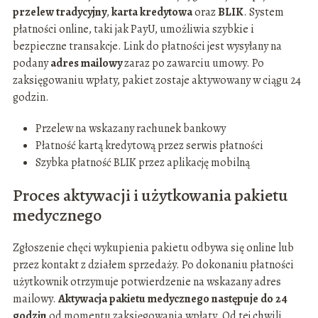
przelew tradycyjny
,
karta kredytowa
oraz
BLIK
. System
płatności online, taki jak PayU, umożliwia szybkie i
bezpieczne transakcje. Link do płatności jest wysyłany na
podany
adres mailowy
zaraz po zawarciu umowy. Po
zaksięgowaniu wpłaty, pakiet zostaje aktywowany w ciągu 24
godzin.
Przelew na wskazany rachunek bankowy
Płatność kartą kredytową przez serwis płatności
Szybka płatność BLIK przez aplikację mobilną
Proces aktywacji i użytkowania pakietu
medycznego
Zgłoszenie chęci wykupienia pakietu odbywa się online lub
przez kontakt z działem sprzedaży. Po dokonaniu płatności
użytkownik otrzymuje potwierdzenie na wskazany adres
mailowy.
Aktywacja pakietu medycznego następuje do 24
godzin
od momentu zaksięgowania wpłaty. Od tej chwili