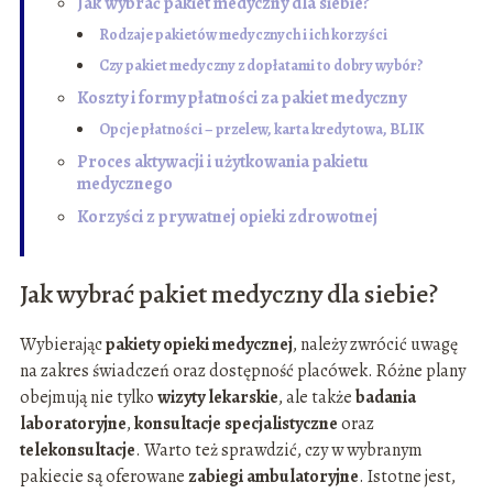
Jak wybrać pakiet medyczny dla siebie?
Rodzaje pakietów medycznych i ich korzyści
Czy pakiet medyczny z dopłatami to dobry wybór?
Koszty i formy płatności za pakiet medyczny
Opcje płatności – przelew, karta kredytowa, BLIK
Proces aktywacji i użytkowania pakietu
medycznego
Korzyści z prywatnej opieki zdrowotnej
Jak wybrać pakiet medyczny dla siebie?
Wybierając
pakiety opieki medycznej
, należy zwrócić uwagę
na zakres świadczeń oraz dostępność placówek. Różne plany
obejmują nie tylko
wizyty lekarskie
, ale także
badania
laboratoryjne
,
konsultacje specjalistyczne
oraz
telekonsultacje
. Warto też sprawdzić, czy w wybranym
pakiecie są oferowane
zabiegi ambulatoryjne
. Istotne jest,