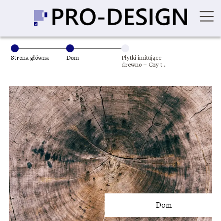
Strona główna
Dom
Płytki imitujące
drewno – Czy to
najlepszy wybór
dla Twojego
wnętrza?
Dom