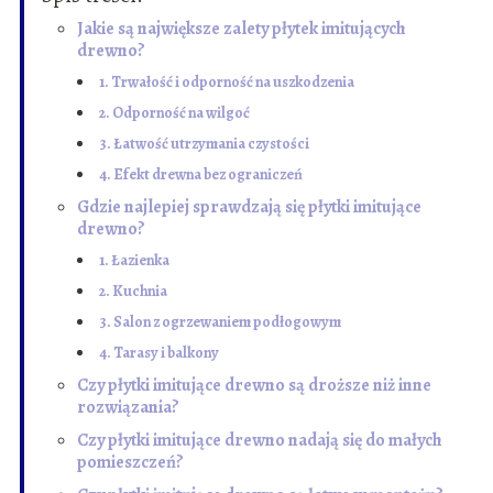
Jakie są największe zalety płytek imitujących
drewno?
1. Trwałość i odporność na uszkodzenia
2. Odporność na wilgoć
3. Łatwość utrzymania czystości
4. Efekt drewna bez ograniczeń
Gdzie najlepiej sprawdzają się płytki imitujące
drewno?
1. Łazienka
2. Kuchnia
3. Salon z ogrzewaniem podłogowym
4. Tarasy i balkony
Czy płytki imitujące drewno są droższe niż inne
rozwiązania?
Czy płytki imitujące drewno nadają się do małych
pomieszczeń?