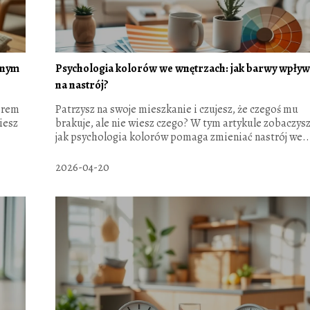
nnym
Psychologia kolorów we wnętrzach: jak barwy wpływ
na nastrój?
orem
Patrzysz na swoje mieszkanie i czujesz, że czegoś mu
iesz
brakuje, ale nie wiesz czego? W tym artykule zobaczysz
jak psychologia kolorów pomaga zmieniać nastrój we..
2026-04-20