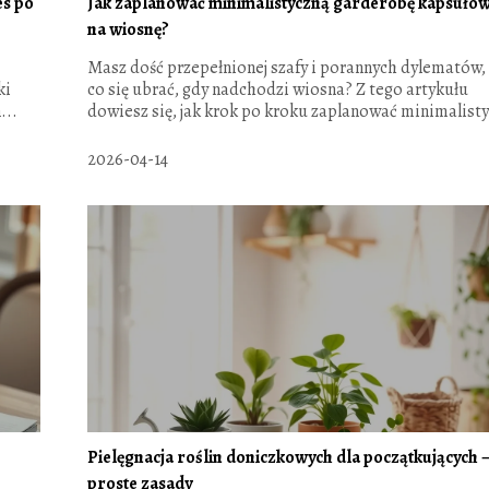
es po
Jak zaplanować minimalistyczną garderobę kapsuło
na wiosnę?
Masz dość przepełnionej szafy i porannych dylematów,
ki
co się ubrać, gdy nadchodzi wiosna? Z tego artykułu
...
dowiesz się, jak krok po kroku zaplanować minimalisty
2026-04-14
Pielęgnacja roślin doniczkowych dla początkujących 
proste zasady