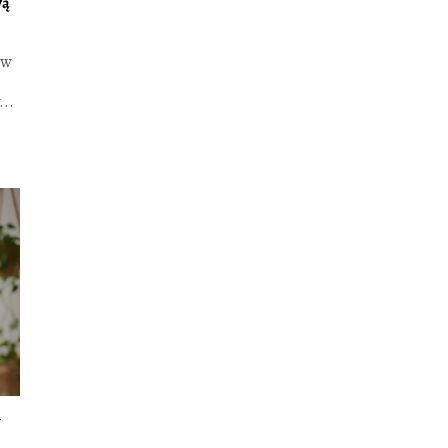
wą
 w
...
–