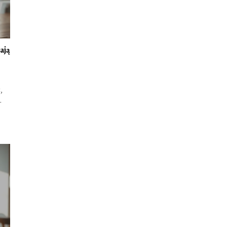
ają
,
.