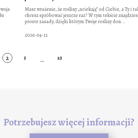
twoja
Masz wrażenie, że rośliny „uciekają” od Ciebie, a Ty i ta
łu
chcesz spróbować jeszcze raz? W tym tekście znajdzies
proste zasady, dzięki którym Twoje rośliny don...
2026-04-12
2
3
23
...
Potrzebujesz więcej informacji?